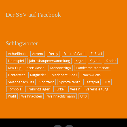
Der SSV auf Facebook
Schlagwörter
Achtelfinale
Advent
Derby
Frauenfußball
Fußball
Heimspiel
Jahreshauptversammlung
Kegel
Kegeln
Kinder
Kita-Cup
Kreisklasse
Kreisoberliga
Landesmeisterschaft
Lichterfest
Mitglieder
Mädchenfußball
Nachwuchs
Saisonabschluss
Sportfest
Sprotte tanzt
Testspiel
TFV
Tombola
Trainingslager
Türkei
Verein
Vereinsleitung
Wahl
Weihnachten
Weihnachtsmann
Ü40