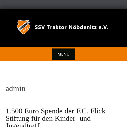
Skip
to
content
MENU
Skip
to
content
admin
1.500 Euro Spende der F.C. Flick
Stiftung für den Kinder- und
Jugendtreff