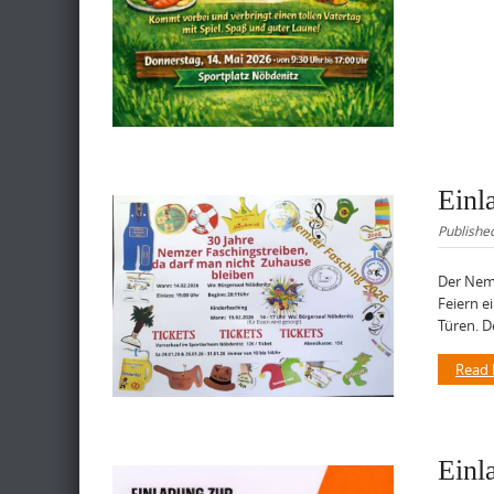
Einl
Publishe
Der Nemz
Feiern e
Türen. D
Read
Einl