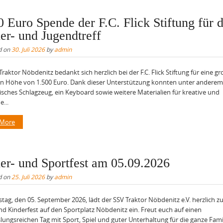
0 Euro Spende der F.C. Flick Stiftung für 
er- und Jugendtreff
d on
30. Juli 2026
by
admin
Traktor Nöbdenitz bedankt sich herzlich bei der F.C. Flick Stiftung für eine g
n Höhe von 1.500 Euro. Dank dieser Unterstützung konnten unter anderem
isches Schlagzeug, ein Keyboard sowie weitere Materialien für kreative und
e...
 More
er- und Sportfest am 05.09.2026
d on
25. Juli 2026
by
admin
ag, den 05. September 2026, lädt der SSV Traktor Nöbdenitz e.V. herzlich 
nd Kinderfest auf den Sportplatz Nöbdenitz ein. Freut euch auf einen
ungsreichen Tag mit Sport, Spiel und guter Unterhaltung für die ganze Famil