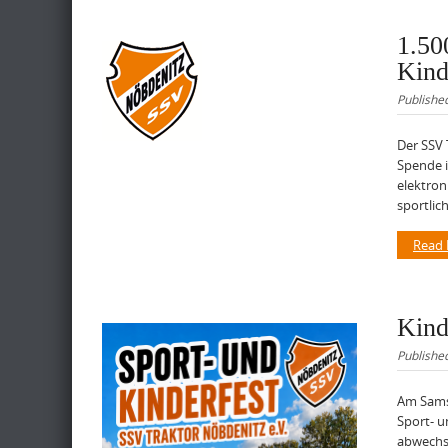
1.50
Kind
Publishe
Der SSV 
Spende i
elektron
sportlich
Read
Kind
Publishe
Am Samst
Sport- u
abwechsl