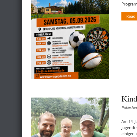
Program
Read
Kind
Publishe
Am 14. J
Jugendtr
einigen 