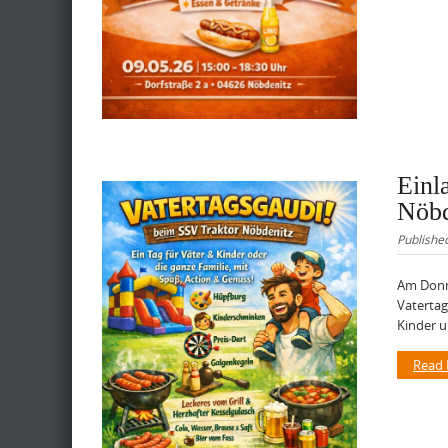
Einl
Nöbd
Publishe
Am Donne
Vatertag
Kinder u
Read