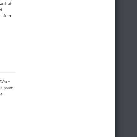
farrhof
i
haften
 Gäste
meinsam
...