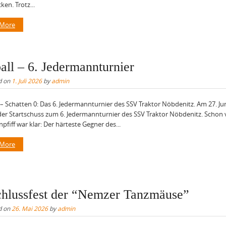
ken. Trotz...
 More
all – 6. Jedermannturnier
d on
1. Juli 2026
by
admin
– Schatten 0: Das 6. Jedermannturnier des SSV Traktor Nöbdenitz. Am 27. Ju
 der Startschuss zum 6. Jedermannturnier des SSV Traktor Nöbdenitz. Schon
npfiff war klar: Der härteste Gegner des...
 More
hlussfest der “Nemzer Tanzmäuse”
d on
26. Mai 2026
by
admin