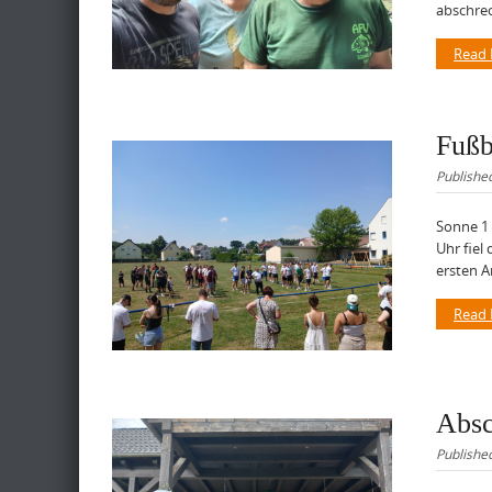
abschrec
Read
Fußb
Publishe
Sonne 1 
Uhr fiel
ersten A
Read
Absc
Publishe