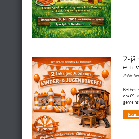
2-jä
ein 
Publishe
Bei best
am 09. M
gemeinsa
Read