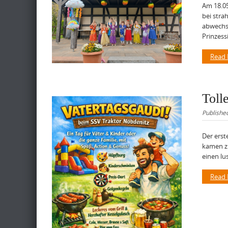
Am 18.05
bei stra
abwechs
Prinzess
Read
Toll
Publishe
Der erst
kamen zu
einen lu
Read