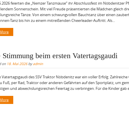
.2026 feierten die „Nemzer Tanzmäuse“ ihr Abschlussfest im Nöbdenitzer P
hlendem Sonnenschein. Mit viel Freude präsentierten die Mädchen gleich dre
lungsreiche Tänze. Von einem schwungvollen Bauchtanz über einen zauber
innen-Tanz bis hin zu einem mitreißenden Cheerleader-Auftritt. Als...
 More
e Stimmung beim ersten Vatertagsgaudi
d on
18. Mai 2026
by
admin
e Vatertagsgaudi des SSV Traktor Nöbdenitz war ein voller Erfolg. Zahlreiche
 Fuß, per Rad, Traktor oder anderen Gefährten auf den Sportplatz, um ge
stigen und abwechslungsreichen Feiertag zu verbringen. Für die Kinder gab es
 More