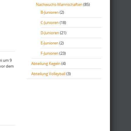
Nachwuchs-Mannschaften
(85)
B-Junioren
(2)
C-Junioren
(18)
D-Junioren
(21)
E-Junioren
(2)
F-Junioren
(23)
ni um 9
Abteilung Kegeln
(4)
 vor dem
Abteilung Volleyball
(3)