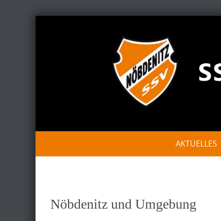
Skip
to
content
Skip
AKTUELLES
to
content
Nöbdenitz und Umgebung