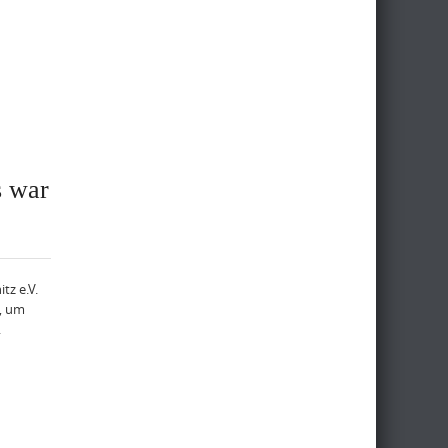
s war
tz e.V.
i, um
.