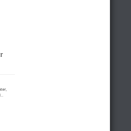
r
ter,
..