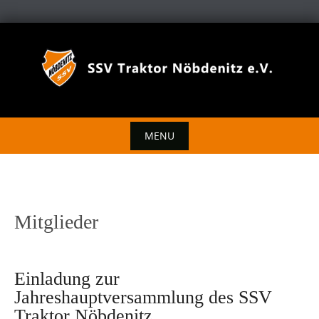
Skip
to
content
MENU
Skip
to
content
Mitglieder
Einladung zur
Jahreshauptversammlung des SSV
Traktor Nöbdenitz