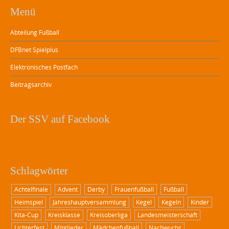
Menü
Abteilung Fußball
DFBnet Spielplus
Elektronisches Postfach
Beitragsarchiv
Der SSV auf Facebook
Schlagwörter
Achtelfinale
Advent
Derby
Frauenfußball
Fußball
Heimspiel
Jahreshauptversammlung
Kegel
Kegeln
Kinder
Kita-Cup
Kreisklasse
Kreisoberliga
Landesmeisterschaft
Lichterfest
Mitglieder
Mädchenfußball
Nachwuchs