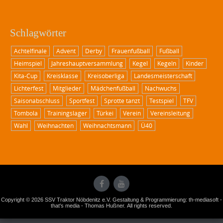
Schlagwörter
Achtelfinale
Advent
Derby
Frauenfußball
Fußball
Heimspiel
Jahreshauptversammlung
Kegel
Kegeln
Kinder
Kita-Cup
Kreisklasse
Kreisoberliga
Landesmeisterschaft
Lichterfest
Mitglieder
Mädchenfußball
Nachwuchs
Saisonabschluss
Sportfest
Sprotte tanzt
Testspiel
TFV
Tombola
Trainingslager
Türkei
Verein
Vereinsleitung
Wahl
Weihnachten
Weihnachtsmann
Ü40
Copyright © 2026 SSV Traktor Nöbdenitz e.V. Gestaltung & Programmierung: th-mediasoft -
that's media - Thomas Hußner. All rights reserved.