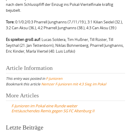
nach dem Schlusspfiff der Einzug ins Pokal-Viertelfinale kräftig
bejubelt.
Tore:
0:1/0:2/0:3 Pharrell Junghanns (7./11./19.), 3:1 Kilian Seidel (32.),
3:2 Can Aksu (36.), 4:2 Pharrell Junghanns (38.), 4:3 Can Aksu (39.)
Es spielten groß auf:
Lucas Soldera, Tim Hußner, Till Rüster, Till
Seythal (21. Jan Tettenborn), Niklas Bohnenberg, Pharrell Junghanns,
Eric Kinder, Marla Viertel (40. Luis Lofski)
Article Information
This entry was posted in
F-Junioren
Bookmark this article
Nemzer F-Junioren mit 4:3 Sieg im Pokal
Post
More Articles
navigation
F-Junioren im Pokal eine Runde weiter
Enttäuschendes Remis gegen SG FC Altenburg II
Letzte Beiträge