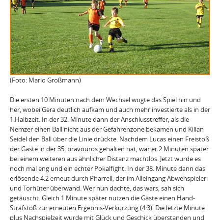
(Foto: Mario Großmann)
Die ersten 10 Minuten nach dem Wechsel wogte das Spiel hin und
her, wobei Gera deutlich aufkam und auch mehr investierte als in der
1.Halbzeit. In der 32. Minute dann der Anschlusstreffer, als die
Nemzer einen Ball nicht aus der Gefahrenzone bekamen und Kilian
Seidel den Ball über die Linie drückte. Nachdem Lucas einen Freistoß
der Gäste in der 35. bravourös gehalten hat, war er 2 Minuten später
bei einem weiteren aus ähnlicher Distanz machtlos. Jetzt wurde es
noch mal eng und ein echter Pokalfight. In der 38. Minute dann das
erlösende 4:2 erneut durch Pharrell, der im Alleingang Abwehspieler
und Torhüter überwand. Wer nun dachte, das wars, sah sich
getäuscht. Gleich 1 Minute später nutzen die Gäste einen Hand-
Strafstoß zur erneuten Ergebnis-Verkürzung (4:3). Die letzte Minute
plus Nachspielzeit wurde mit Glück und Geschick überstanden und