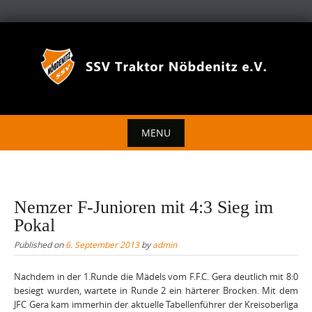
Skip
to
content
MENU
Skip
to
content
Nemzer F-Junioren mit 4:3 Sieg im
Pokal
Published on
6. September 2013
by
admin
Nachdem in der 1.Runde die Mädels vom F.F.C. Gera deutlich mit 8:0
besiegt wurden, wartete in Runde 2 ein härterer Brocken. Mit dem
JFC Gera kam immerhin der aktuelle Tabellenführer der Kreisoberliga