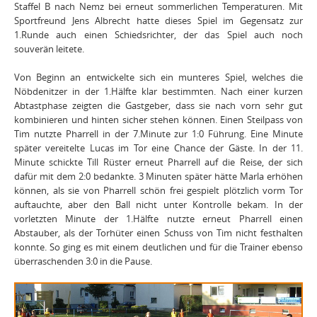
Staffel B nach Nemz bei erneut sommerlichen Temperaturen. Mit
Sportfreund Jens Albrecht hatte dieses Spiel im Gegensatz zur
1.Runde auch einen Schiedsrichter, der das Spiel auch noch
souverän leitete.
Von Beginn an entwickelte sich ein munteres Spiel, welches die
Nöbdenitzer in der 1.Hälfte klar bestimmten. Nach einer kurzen
Abtastphase zeigten die Gastgeber, dass sie nach vorn sehr gut
kombinieren und hinten sicher stehen können. Einen Steilpass von
Tim nutzte Pharrell in der 7.Minute zur 1:0 Führung. Eine Minute
später vereitelte Lucas im Tor eine Chance der Gäste. In der 11.
Minute schickte Till Rüster erneut Pharrell auf die Reise, der sich
dafür mit dem 2:0 bedankte. 3 Minuten später hätte Marla erhöhen
können, als sie von Pharrell schön frei gespielt plötzlich vorm Tor
auftauchte, aber den Ball nicht unter Kontrolle bekam. In der
vorletzten Minute der 1.Hälfte nutzte erneut Pharrell einen
Abstauber, als der Torhüter einen Schuss von Tim nicht festhalten
konnte. So ging es mit einem deutlichen und für die Trainer ebenso
überraschenden 3:0 in die Pause.