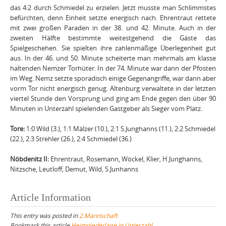
das 4:2 durch Schmiedel zu erzielen. Jetzt musste man Schlimmstes
befürchten, denn Einheit setzte energisch nach. Ehrentraut rettete
mit zwei großen Paraden in der 38. und 42. Minute. Auch in der
zweiten Hälfte bestimmte weitestgehend die Gäste das
Spielgeschehen. Sie spielten ihre zahlenmäßige Überlegenheit gut
aus. In der 46. und 50. Minute scheiterte man mehrmals am klasse
haltenden Nemzer Torhüter. In der 74. Minute war dann der Pfosten
im Weg. Nemz setzte sporadisch einige Gegenangriffe, war dann aber
vorm Tor nicht energisch genug. Altenburg verwaltete in der letzten
viertel Stunde den Vorsprung und ging am Ende gegen den über 90
Minuten in Unterzahl spielenden Gastgeber als Sieger vom Platz.
Tore:
1:0 Wild (3.), 1:1 Mälzer (10.), 2:1 S.Junghanns (11.), 2:2 Schmiedel
(22.), 2:3 Strehler (26.), 2:4 Schmiedel (36.)
Nöbdenitz II:
Ehrentraut, Rosemann, Wöckel, Klier, H.Junghanns,
Nitzsche, Leutloff, Demut, Wild, S.Junhanns
Article Information
This entry was posted in
2.Mannschaft
Bookmark this article
Heimniederlage in Unterzahl