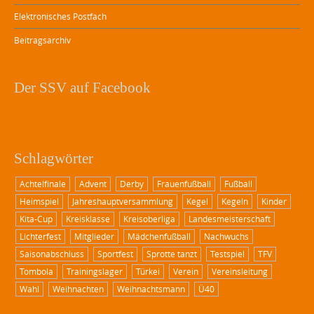
Elektronisches Postfach
Beitragsarchiv
Der SSV auf Facebook
Schlagwörter
Achtelfinale
Advent
Derby
Frauenfußball
Fußball
Heimspiel
Jahreshauptversammlung
Kegel
Kegeln
Kinder
Kita-Cup
Kreisklasse
Kreisoberliga
Landesmeisterschaft
Lichterfest
Mitglieder
Mädchenfußball
Nachwuchs
Saisonabschluss
Sportfest
Sprotte tanzt
Testspiel
TFV
Tombola
Trainingslager
Türkei
Verein
Vereinsleitung
Wahl
Weihnachten
Weihnachtsmann
Ü40