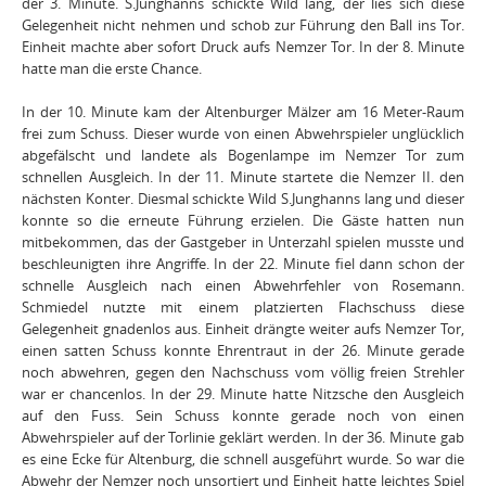
der 3. Minute. S.Junghanns schickte Wild lang, der lies sich diese
Gelegenheit nicht nehmen und schob zur Führung den Ball ins Tor.
Einheit machte aber sofort Druck aufs Nemzer Tor. In der 8. Minute
hatte man die erste Chance.
In der 10. Minute kam der Altenburger Mälzer am 16 Meter-Raum
frei zum Schuss. Dieser wurde von einen Abwehrspieler unglücklich
abgefälscht und landete als Bogenlampe im Nemzer Tor zum
schnellen Ausgleich. In der 11. Minute startete die Nemzer II. den
nächsten Konter. Diesmal schickte Wild S.Junghanns lang und dieser
konnte so die erneute Führung erzielen. Die Gäste hatten nun
mitbekommen, das der Gastgeber in Unterzahl spielen musste und
beschleunigten ihre Angriffe. In der 22. Minute fiel dann schon der
schnelle Ausgleich nach einen Abwehrfehler von Rosemann.
Schmiedel nutzte mit einem platzierten Flachschuss diese
Gelegenheit gnadenlos aus. Einheit drängte weiter aufs Nemzer Tor,
einen satten Schuss konnte Ehrentraut in der 26. Minute gerade
noch abwehren, gegen den Nachschuss vom völlig freien Strehler
war er chancenlos. In der 29. Minute hatte Nitzsche den Ausgleich
auf den Fuss. Sein Schuss konnte gerade noch von einen
Abwehrspieler auf der Torlinie geklärt werden. In der 36. Minute gab
es eine Ecke für Altenburg, die schnell ausgeführt wurde. So war die
Abwehr der Nemzer noch unsortiert und Einheit hatte leichtes Spiel