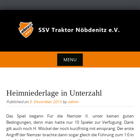
Skip
to
content
MENU
Skip
to
content
Heimniederlage in Unterzahl
Published on
9. Dezember 2015
by
admin
Das Spiel begann Für die Nemzer II. unter keinen guten
Bedingungen, denn man hatte nur 10 Spieler zur Verfügung. Dank
gilt auch noch H. Wöckel der noch kurzfristig mit einsprang. Der erste
Angriff der Nemzer brachte dann sogar gleich die Führung zum 1:0 in