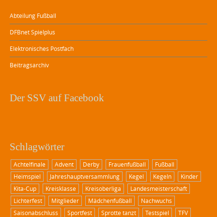
Abteilung Fußball
DFBnet Spielplus
Elektronisches Postfach
Beitragsarchiv
Der SSV auf Facebook
Schlagwörter
Achtelfinale
Advent
Derby
Frauenfußball
Fußball
Heimspiel
Jahreshauptversammlung
Kegel
Kegeln
Kinder
Kita-Cup
Kreisklasse
Kreisoberliga
Landesmeisterschaft
Lichterfest
Mitglieder
Mädchenfußball
Nachwuchs
Saisonabschluss
Sportfest
Sprotte tanzt
Testspiel
TFV