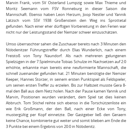
Marvin Frank, vom SV Osterland Lumpzig sowie Max Thieme und
Moritz Seemann vom FSV Ronneburg in dieser Saison die
Mannschaft. Ebenso haben Leon Herzum, Joop Nestler und Yannik
Lätzsch vom SSV 1938 Großenstein den Weg ins Sprottetal
gefunden. Nach einer eher dürftigen Vorbereitung in den Ferien war
nicht nur der Leistungsstand der Nemzer schwer einzuschätzen.
Umso überraschter sahen die Zuschauer bereits nach 3 Minuten den
Nöbdenitzer Führungstreffer durch Elias Wunderlich, nach einem
Freistoß von Tony Naundorf. Als nach mehreren gelungenen
Spielzügen in der 7.Spielminute Tobias Schulze im Nachsetzen auf 2:0
erhöhte, erkannte man bereits eine neuformierte Mannschaft, die
schnell zueinander gefunden hat. 21 Minuten benötigte der Nemzer
Keeper, Hannes Storzer, in seinem ersten Punktspiel als Feldspieler,
um seinen ersten Treffer zu erzielen. Bis zur Halbzeit musste Gera 8-
mal den Ball aus dem Netz holen. Nach der Pause kamen Yannik und
Marvin, Positionen wurden verändert, dem Spiel tat dies keinen
Abbruch. Tom Stichel reihte sich ebenso in die Torschützenliste ein
wie Erik Großmann, der den Ball, nach einer Ecke von Tony,
mustergültig per Kopf einnetzte. Der Gastgeber ließ den Geraern
keine Chance, kombinierte gut weiter und somit blieben am Ende die
3 Punkte bei einem Ergebnis von 20:0 in Nöbdenitz.