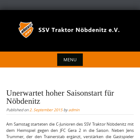
Skip
to
content
MENU
Skip
to
content
Unerwartet hoher Saisonstart für
Nöbdenitz
Published on
2. September 2015
by
admin
Am Samstag starteten die C-Junioren des SSV Traktor Nöbdenitz mit
dem Heimspiel gegen den JFC Gera 2 in die Saison. Neben Jens
Trummer, der den Trainerstab ergänzt, verstärken die Gastspieler