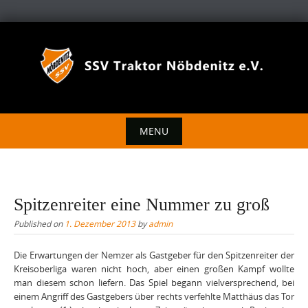
Skip
to
content
MENU
Skip
to
content
Spitzenreiter eine Nummer zu groß
Published on
1. Dezember 2013
by
admin
Die Erwartungen der Nemzer als Gastgeber für den Spitzenreiter der
Kreisoberliga waren nicht hoch, aber einen großen Kampf wollte
man diesem schon liefern. Das Spiel begann vielversprechend, bei
einem Angriff des Gastgebers über rechts verfehlte Matthäus das Tor