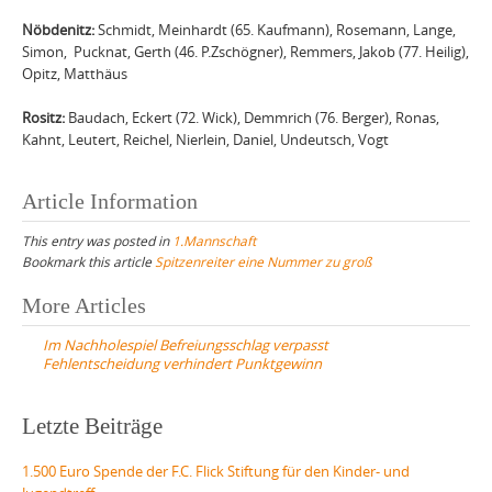
Nöbdenitz:
Schmidt, Meinhardt (65. Kaufmann), Rosemann, Lange,
Simon, Pucknat, Gerth (46. P.Zschögner), Remmers, Jakob (77. Heilig),
Opitz, Matthäus
Rositz:
Baudach, Eckert (72. Wick), Demmrich (76. Berger), Ronas,
Kahnt, Leutert, Reichel, Nierlein, Daniel, Undeutsch, Vogt
Article Information
This entry was posted in
1.Mannschaft
Bookmark this article
Spitzenreiter eine Nummer zu groß
Post
More Articles
navigation
Im Nachholespiel Befreiungsschlag verpasst
Fehlentscheidung verhindert Punktgewinn
Letzte Beiträge
1.500 Euro Spende der F.C. Flick Stiftung für den Kinder- und