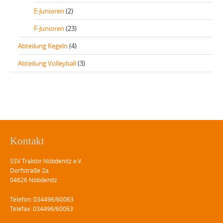
E-Junioren
(2)
F-Junioren
(23)
Abteilung Kegeln
(4)
Abteilung Volleyball
(3)
Kontakt
SSV Traktor Nöbdenitz e.V.
Dorfstraße 2a
04626 Nöbdenitz
Telefon: 034496/60063
Telefax: 034496/60063