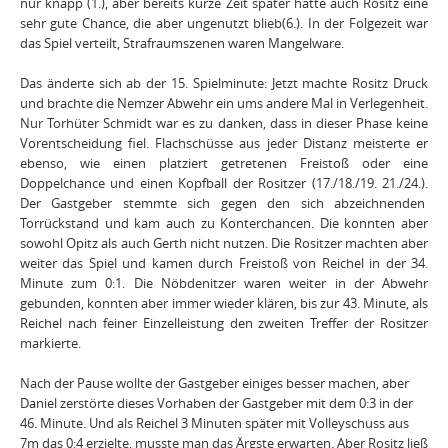
nur knapp (1.), aber bereits kurze Zeit später hatte auch Rositz eine
sehr gute Chance, die aber ungenutzt blieb(6.). In der Folgezeit war
das Spiel verteilt, Strafraumszenen waren Mangelware.
Das änderte sich ab der 15. Spielminute: Jetzt machte Rositz Druck
und brachte die Nemzer Abwehr ein ums andere Mal in Verlegenheit.
Nur Torhüter Schmidt war es zu danken, dass in dieser Phase keine
Vorentscheidung fiel. Flachschüsse aus jeder Distanz meisterte er
ebenso, wie einen platziert getretenen Freistoß oder eine
Doppelchance und einen Kopfball der Rositzer (17./18./19. 21./24.).
Der Gastgeber stemmte sich gegen den sich abzeichnenden
Torrückstand und kam auch zu Konterchancen. Die konnten aber
sowohl Opitz als auch Gerth nicht nutzen. Die Rositzer machten aber
weiter das Spiel und kamen durch Freistoß von Reichel in der 34.
Minute zum 0:1. Die Nöbdenitzer waren weiter in der Abwehr
gebunden, konnten aber immer wieder klären, bis zur 43. Minute, als
Reichel nach feiner Einzelleistung den zweiten Treffer der Rositzer
markierte.
Nach der Pause wollte der Gastgeber einiges besser machen, aber
Daniel zerstörte dieses Vorhaben der Gastgeber mit dem 0:3 in der
46. Minute. Und als Reichel 3 Minuten später mit Volleyschuss aus
7m das 0:4 erzielte, musste man das Ärgste erwarten. Aber Rositz ließ