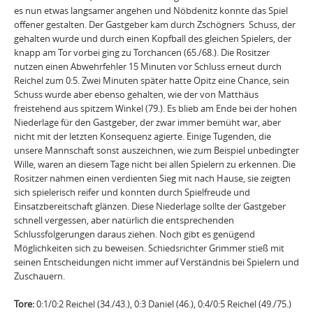
es nun etwas langsamer angehen und Nöbdenitz konnte das Spiel
offener gestalten. Der Gastgeber kam durch Zschögners Schuss, der
gehalten wurde und durch einen Kopfball des gleichen Spielers, der
knapp am Tor vorbei ging zu Torchancen (65./68.). Die Rositzer
nutzen einen Abwehrfehler 15 Minuten vor Schluss erneut durch
Reichel zum 0:5. Zwei Minuten später hatte Opitz eine Chance, sein
Schuss wurde aber ebenso gehalten, wie der von Matthäus
freistehend aus spitzem Winkel (79.). Es blieb am Ende bei der hohen
Niederlage für den Gastgeber, der zwar immer bemüht war, aber
nicht mit der letzten Konsequenz agierte. Einige Tugenden, die
unsere Mannschaft sonst auszeichnen, wie zum Beispiel unbedingter
Wille, waren an diesem Tage nicht bei allen Spielern zu erkennen. Die
Rositzer nahmen einen verdienten Sieg mit nach Hause, sie zeigten
sich spielerisch reifer und konnten durch Spielfreude und
Einsatzbereitschaft glänzen. Diese Niederlage sollte der Gastgeber
schnell vergessen, aber natürlich die entsprechenden
Schlussfolgerungen daraus ziehen. Noch gibt es genügend
Möglichkeiten sich zu beweisen. Schiedsrichter Grimmer stieß mit
seinen Entscheidungen nicht immer auf Verständnis bei Spielern und
Zuschauern.
Tore:
0:1/0:2 Reichel (34./43.), 0:3 Daniel (46.), 0:4/0:5 Reichel (49./75.)