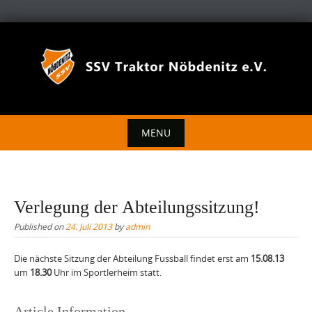
Skip
to
content
MENU
Skip
to
content
Verlegung der Abteilungssitzung!
Published on
24. Juli 2013
by
admin
Die nächste Sitzung der Abteilung Fussball findet erst am
15.08.13
um
18.30
Uhr im Sportlerheim statt.
Article Information