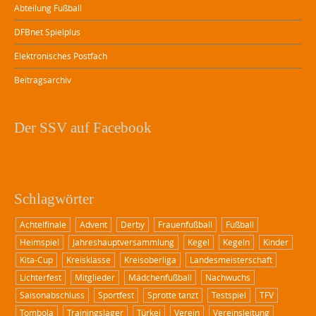
Abteilung Fußball
DFBnet Spielplus
Elektronisches Postfach
Beitragsarchiv
Der SSV auf Facebook
Schlagwörter
Achtelfinale
Advent
Derby
Frauenfußball
Fußball
Heimspiel
Jahreshauptversammlung
Kegel
Kegeln
Kinder
Kita-Cup
Kreisklasse
Kreisoberliga
Landesmeisterschaft
Lichterfest
Mitglieder
Mädchenfußball
Nachwuchs
Saisonabschluss
Sportfest
Sprotte tanzt
Testspiel
TFV
Tombola
Trainingslager
Türkei
Verein
Vereinsleitung