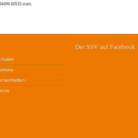
34496 60532 statt.
Der SSV auf Facebook
 Fußball
pielplus
isches Postfach
archiv