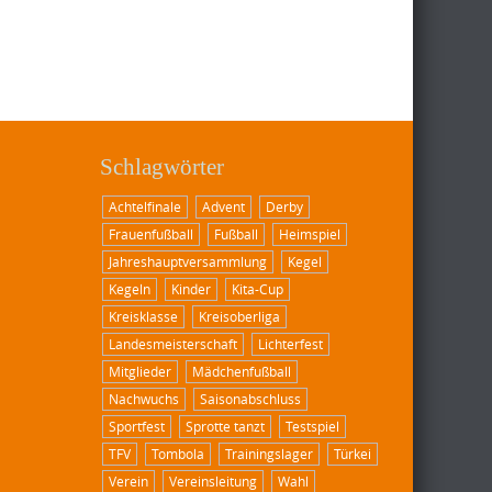
Schlagwörter
Achtelfinale
Advent
Derby
Frauenfußball
Fußball
Heimspiel
Jahreshauptversammlung
Kegel
Kegeln
Kinder
Kita-Cup
Kreisklasse
Kreisoberliga
Landesmeisterschaft
Lichterfest
Mitglieder
Mädchenfußball
Nachwuchs
Saisonabschluss
Sportfest
Sprotte tanzt
Testspiel
TFV
Tombola
Trainingslager
Türkei
Verein
Vereinsleitung
Wahl