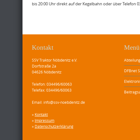
bis 20:00 Uhr direkt auf der Kegelbahn oder über Telefon 0
Kontakt
Menü
SSV Traktor Nöbdenitz e.V.
Abteilung
Dorfstraße 2a
DFBnet S
04626 Nöbdenitz
Elektron
Telefon: 034496/60063
Telefax: 034496/60063
Beitrags
Email: info@ssv-noebdenitz.de
»
Kontakt
»
Impressum
»
Datenschutzerklärung