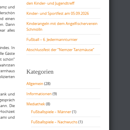
den Kinder- und Jugendtreff
Nemz und
nderschön
Kinder- und Sportfest am 05.09.2026
nd einen
Kinderangeln mit dem Angelfischerverein
en. Dann
Schmölln
ar alles
Fußball – 6. Jedermannturnier
indes. In
Abschlussfest der “Nemzer Tanzmäuse”
lle Gäste
st schön“
 wahrsten
lternhaus
Kategorien
lizierten
Allgemein
(28)
Informationen
(9)
Frank und
sgespräch
Mediathek
(8)
ann. Die
 Hochzeit
Fußballspiele – Männer
(1)
„Mami und
Fußballspiele – Nachwuchs
(1)