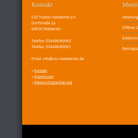
Kontakt
Menü
SSV Traktor Nöbdenitz e.V.
Abteilung
Dorfstraße 2a
DFBnet S
04626 Nöbdenitz
Elektron
Telefon: 034496/60063
Telefax: 034496/60063
Beitrags
Email: info@ssv-noebdenitz.de
»
Kontakt
»
Impressum
»
Datenschutzerklärung