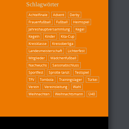
Schlagwörter
Achtelfinale
Advent
Derby
Frauenfußball
Fußball
Heimspiel
Jahreshauptversammlung
Kegel
Kegeln
Kinder
Kita-Cup
Kreisklasse
Kreisoberliga
Landesmeisterschaft
Lichterfest
Mitglieder
Mädchenfußball
Nachwuchs
Saisonabschluss
Sportfest
Sprotte tanzt
Testspiel
TFV
Tombola
Trainingslager
Türkei
Verein
Vereinsleitung
Wahl
Weihnachten
Weihnachtsmann
Ü40