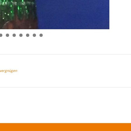
0
1
2
svergnügen