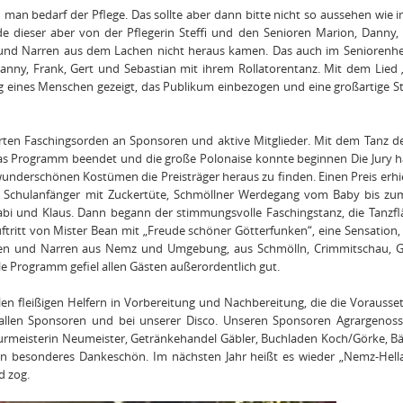
 man bedarf der Pflege. Das sollte aber dann bitte nicht so aussehen wie 
de dieser aber von der Pflegerin Steffi und den Senioren Marion, Danny
n und Narren aus dem Lachen nicht heraus kamen. Das auch im Seniorenh
nny, Frank, Gert und Sebastian mit ihrem Rollatorentanz. Mit dem Lied „
 eines Menschen gezeigt, das Publikum einbezogen und eine großartige 
ehrten Faschingsorden an Sponsoren und aktive Mitglieder. Mit dem Tanz 
as Programm beendet und die große Polonaise konnte beginnen Die Jury h
 wunderschönen Kostümen die Preisträger heraus zu finden. Einen Preis erhi
se, Schulanfänger mit Zuckertüte, Schmöllner Werdegang vom Baby bis zu
Gabi und Klaus. Dann begann der stimmungsvolle Faschingstanz, die Tanzf
tritt von Mister Bean mit „Freude schöner Götterfunken“, eine Sensation,
innen und Narren aus Nemz und Umgebung, aus Schmölln, Crimmitschau, G
 Programm gefiel allen Gästen außerordentlich gut.
len fleißigen Helfern in Vorbereitung und Nachbereitung, die die Vorausse
 allen Sponsoren und bei unserer Disco. Unseren Sponsoren Agrargenoss
eurmeisterin Neumeister, Getränkehandel Gäbler, Buchladen Koch/Görke, B
in besonderes Dankeschön. Im nächsten Jahr heißt es wieder „Nemz-Hell
d zog.