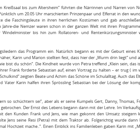
om Kreißsaal bis zum Altersheim“ führten die Närrinnen und Narren von 
Pünktlich um 20.05 Uhr marschierten Prinzenpaar und Elferrat in den wu
te die Faschingsleute in ihren herrlichen Kostümen und gab anschließe
en Jahre-die Nemzer waren schon in der ganzen Welt mit ihren Programm
r Windelminister bis hin zum Rollatoren- und Rentenkürzungsminister w
gsliedern das Programm ein. Natürlich begann es mit der Geburt eines K
her, Karin und Marion stellten fest, dass hier der „Wurm drin liegt“ und a
e bist du schön“. Die Kindheit wurde von Petra treffend „Klein sein, das i
hrer Frank forderte Sebastian auf, einen Vortrag zu halten – er trug ( im
n Schulkind“ zeigten Beate und Achim das Schöne im Schulalltag. Auch das E
d Vater Karin halfen ihren Sprössling Sebastian bei der Lösung der komp
rn so schüchtern sei“, aber als er seine Kumpels Gert, Danny, Thomas, 
n gebrochen. Der Ernst des Lebens begann dann mit der Lehre. Im Verkauf
mit den Kunden Frank und Jens, wie man gekonnt den Umsatz steigern k
olte Jens seine Resi (Petra) mit dem Traktor ab. Folgerichtig wurde dann
mal Hochzeit mache..“. Einen Einblick ins Familienleben gaben Karin mit 