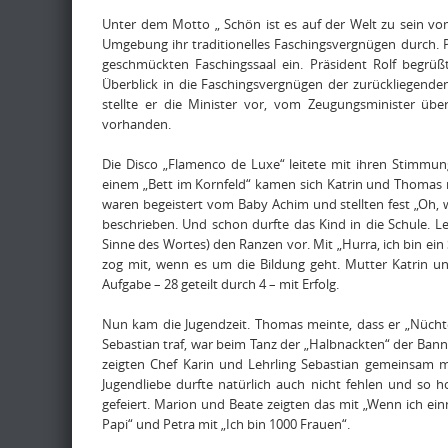
Unter dem Motto „ Schön ist es auf der Welt zu sein v
Umgebung ihr traditionelles Faschingsvergnügen durch. 
geschmückten Faschingssaal ein. Präsident Rolf begrüß
Überblick in die Faschingsvergnügen der zurückliegend
stellte er die Minister vor, vom Zeugungsminister übe
vorhanden.
Die Disco „Flamenco de Luxe“ leitete mit ihren Stimmun
einem „Bett im Kornfeld“ kamen sich Katrin und Thomas nä
waren begeistert vom Baby Achim und stellten fest „Oh, wi
beschrieben. Und schon durfte das Kind in die Schule. Le
Sinne des Wortes) den Ranzen vor. Mit „Hurra, ich bin ei
zog mit, wenn es um die Bildung geht. Mutter Katrin un
Aufgabe – 28 geteilt durch 4 – mit Erfolg.
Nun kam die Jugendzeit. Thomas meinte, dass er „Nüchte
Sebastian traf, war beim Tanz der „Halbnackten“ der Ban
zeigten Chef Karin und Lehrling Sebastian gemeinsam 
Jugendliebe durfte natürlich auch nicht fehlen und so h
gefeiert. Marion und Beate zeigten das mit „Wenn ich ein
Papi“ und Petra mit „Ich bin 1000 Frauen“.