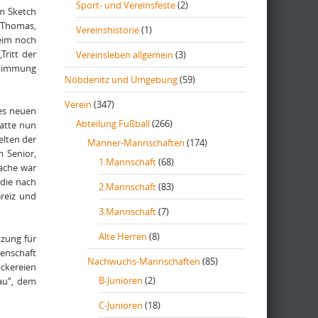
Sport- und Vereinsfeste
(2)
im Sketch
, Thomas,
Vereinshistorie
(1)
eim noch
Tritt der
Vereinsleben allgemein
(3)
Stimmung
Nöbdenitz und Umgebung
(59)
Verein
(347)
des neuen
Abteilung Fußball
(266)
atte nun
elten der
Männer-Mannschaften
(174)
m Senior,
1.Mannschaft
(68)
läche war
 die nach
2.Mannschaft
(83)
reiz und
3.Mannschaft
(7)
Alte Herren
(8)
tzung für
enschaft
Nachwuchs-Mannschaften
(85)
äckereien
B-Junioren
(2)
au“, dem
C-Junioren
(18)