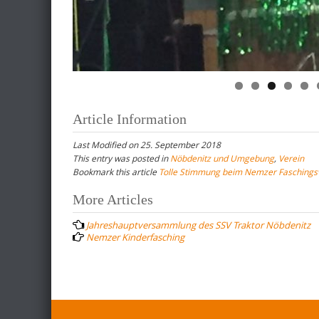
Article Information
Last Modified on 25. September 2018
This entry was posted in
Nöbdenitz und Umgebung
,
Verein
Bookmark this article
Tolle Stimmung beim Nemzer Fasching
Post
More Articles
navigation
Jahreshauptversammlung des SSV Traktor Nöbdenitz
Nemzer Kinderfasching