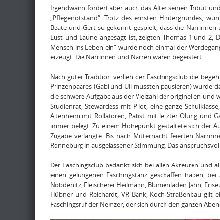
Irgendwann fordert aber auch das Alter seinen Tribut und
„Pflegenotstand“. Trotz des ernsten Hintergrundes, wur
Beate und Gert so gekonnt gespielt, dass die Närrinne
Lust und Laune angesagt ist, zeigten Thomas 1 und 2, Da
Mensch ins Leben ein“ wurde noch einmal der Werdegang
erzeugt. Die Närrinnen und Narren waren begeistert.
Nach guter Tradition verlieh der Faschingsclub die beg
Prinzenpaares (Gabi und Uli mussten pausieren) wurde d
die schwere Aufgabe aus der Vielzahl der originellen und
Studienrat, Stewardess mit Pilot, eine ganze Schulklas
Altenheim mit Rollatoren, Pabst mit letzter Ölung und 
immer belegt. Zu einem Höhepunkt gestaltete sich der Auf
Zugabe verlangte. Bis nach Mitternacht feierten Närr
Ronneburg in ausgelassener Stimmung. Das anspruchsvolle
Der Faschingsclub bedankt sich bei allen Akteuren und al
einen gelungenen Faschingstanz geschaffen haben, bei
Nöbdenitz, Fleischerei Heilmann, Blumenladen Jahn, Fris
Hübner und Reichardt, VR Bank, Koch Straßenbau gilt e
Faschingsruf der Nemzer, der sich durch den ganzen Aben