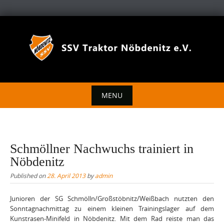
Skip
to
content
MENU
Skip
to
content
Schmöllner Nachwuchs trainiert in
Nöbdenitz
Published on
28. April 2013
by
admin
Junioren der SG Schmölln/Großstöbnitz/Weißbach nutzten den
Sonntagnachmittag zu einem kleinen Trainingslager auf dem
Kunstrasen-Minifeld in Nöbdenitz. Mit dem Rad reiste man das