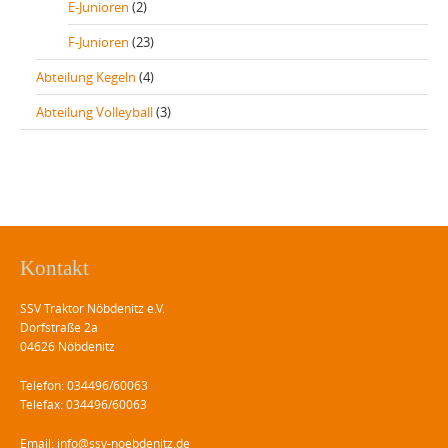
E-Junioren
(2)
F-Junioren
(23)
Abteilung Kegeln
(4)
Abteilung Volleyball
(3)
Kontakt
SSV Traktor Nöbdenitz e.V.
Dorfstraße 2a
04626 Nöbdenitz
Telefon: 034496/60063
Telefax: 034496/60063
Email: info@ssv-noebdenitz.de