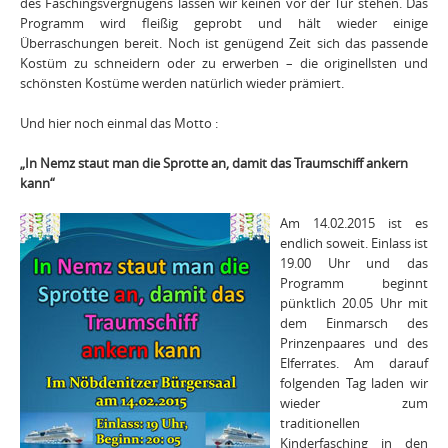
des Faschingsvergnügens lassen wir keinen vor der Tür stehen. Das
Programm wird fleißig geprobt und hält wieder einige
Überraschungen bereit. Noch ist genügend Zeit sich das passende
Kostüm zu schneidern oder zu erwerben – die originellsten und
schönsten Kostüme werden natürlich wieder prämiert.
Und hier noch einmal das Motto :
„In Nemz staut man die Sprotte an, damit das Traumschiff ankern
kann“
Am 14.02.2015 ist es
endlich soweit. Einlass ist
19.00 Uhr und das
Programm beginnt
pünktlich 20.05 Uhr mit
dem Einmarsch des
Prinzenpaares und des
Elferrates. Am darauf
folgenden Tag laden wir
wieder zum
traditionellen
Kinderfasching in den