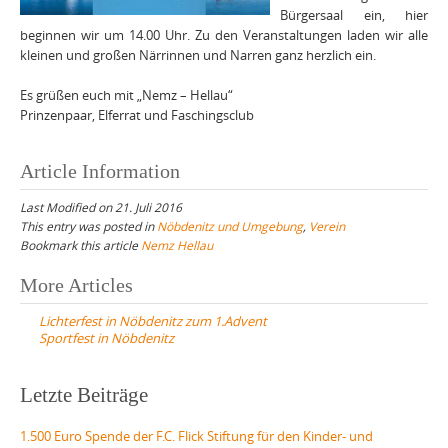
Bürgersaal ein, hier
beginnen wir um 14.00 Uhr. Zu den Veranstaltungen laden wir alle
kleinen und großen Närrinnen und Narren ganz herzlich ein.
Es grüßen euch mit „Nemz – Hellau“
Prinzenpaar, Elferrat und Faschingsclub
Article Information
Last Modified on 21. Juli 2016
This entry was posted in
Nöbdenitz und Umgebung
,
Verein
Bookmark this article
Nemz Hellau
Post
More Articles
navigation
Lichterfest in Nöbdenitz zum 1.Advent
Sportfest in Nöbdenitz
Letzte Beiträge
1.500 Euro Spende der F.C. Flick Stiftung für den Kinder- und