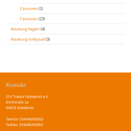
E-Junioren
(2)
F-Junioren
(23)
Abteilung Kegeln
(4)
Abteilung Volleyball
(3)
Kontakt
SSV Traktor Nöbdenitz e.V.
Dorfstraße 2a
04626 Nöbdenitz
Telefon: 034496/60063
Telefax: 034496/60063