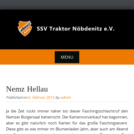
Skip
to
content
MENU
Skip
to
content
Nemz Hellau
Published on
6. Februar 2015
by
admin
Ja die Zeit rückt immer näher bis dieser Faschingsschlachtruf den
Nemzer Bürgersaal beherrscht. Der Kartenvorverkauf hat begonnen,
aber es gibt natürlich noch Karten für das große Faschingsevent.
Diese gibt es wie immer im Blumenladen Jahn, aber auch am Abend