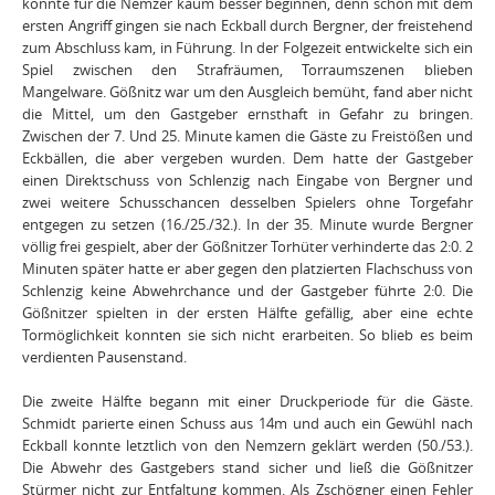
konnte für die Nemzer kaum besser beginnen, denn schon mit dem
ersten Angriff gingen sie nach Eckball durch Bergner, der freistehend
zum Abschluss kam, in Führung. In der Folgezeit entwickelte sich ein
Spiel zwischen den Strafräumen, Torraumszenen blieben
Mangelware. Gößnitz war um den Ausgleich bemüht, fand aber nicht
die Mittel, um den Gastgeber ernsthaft in Gefahr zu bringen.
Zwischen der 7. Und 25. Minute kamen die Gäste zu Freistößen und
Eckbällen, die aber vergeben wurden. Dem hatte der Gastgeber
einen Direktschuss von Schlenzig nach Eingabe von Bergner und
zwei weitere Schusschancen desselben Spielers ohne Torgefahr
entgegen zu setzen (16./25./32.). In der 35. Minute wurde Bergner
völlig frei gespielt, aber der Gößnitzer Torhüter verhinderte das 2:0. 2
Minuten später hatte er aber gegen den platzierten Flachschuss von
Schlenzig keine Abwehrchance und der Gastgeber führte 2:0. Die
Gößnitzer spielten in der ersten Hälfte gefällig, aber eine echte
Tormöglichkeit konnten sie sich nicht erarbeiten. So blieb es beim
verdienten Pausenstand.
Die zweite Hälfte begann mit einer Druckperiode für die Gäste.
Schmidt parierte einen Schuss aus 14m und auch ein Gewühl nach
Eckball konnte letztlich von den Nemzern geklärt werden (50./53.).
Die Abwehr des Gastgebers stand sicher und ließ die Gößnitzer
Stürmer nicht zur Entfaltung kommen. Als Zschögner einen Fehler