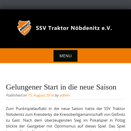
Skip
to
content
MENU
Skip
to
content
Gelungener Start in die neue Saison
Published on
15. August 2016
by
admin
Zum Punktspielauftakt in die neue Saison hatte der SSV Traktor
Nöbdenitz zum Kreisderby die Kreisoberligamannschaft von Gößnitz
zu Gast. Nach dem überzeugenden Sieg im Pokalspiel in Pölzig
blickte der Gastgeber mit Optimismus auf dieses Spiel. Das Spiel