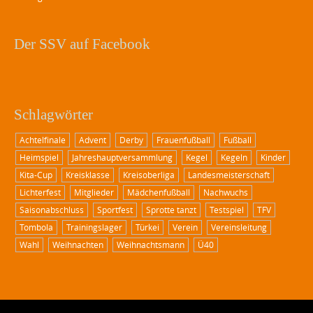
Der SSV auf Facebook
Schlagwörter
Achtelfinale
Advent
Derby
Frauenfußball
Fußball
Heimspiel
Jahreshauptversammlung
Kegel
Kegeln
Kinder
Kita-Cup
Kreisklasse
Kreisoberliga
Landesmeisterschaft
Lichterfest
Mitglieder
Mädchenfußball
Nachwuchs
Saisonabschluss
Sportfest
Sprotte tanzt
Testspiel
TFV
Tombola
Trainingslager
Türkei
Verein
Vereinsleitung
Wahl
Weihnachten
Weihnachtsmann
Ü40