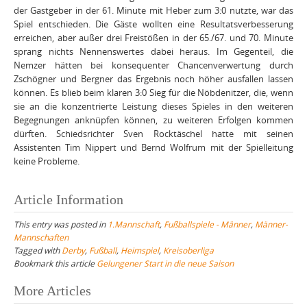
der Gastgeber in der 61. Minute mit Heber zum 3:0 nutzte, war das
Spiel entschieden. Die Gäste wollten eine Resultatsverbesserung
erreichen, aber außer drei Freistößen in der 65./67. und 70. Minute
sprang nichts Nennenswertes dabei heraus. Im Gegenteil, die
Nemzer hätten bei konsequenter Chancenverwertung durch
Zschögner und Bergner das Ergebnis noch höher ausfallen lassen
können. Es blieb beim klaren 3:0 Sieg für die Nöbdenitzer, die, wenn
sie an die konzentrierte Leistung dieses Spieles in den weiteren
Begegnungen anknüpfen können, zu weiteren Erfolgen kommen
dürften. Schiedsrichter Sven Rocktäschel hatte mit seinen
Assistenten Tim Nippert und Bernd Wolfrum mit der Spielleitung
keine Probleme.
Article Information
This entry was posted in
1.Mannschaft
,
Fußballspiele - Männer
,
Männer-
Mannschaften
Tagged with
Derby
,
Fußball
,
Heimspiel
,
Kreisoberliga
Bookmark this article
Gelungener Start in die neue Saison
Post
More Articles