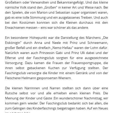
Großeltern oder Verwandten und Bekanntengefolgt. Und das kleine
närrische Volk stand den „Großen“ in keiner Art und Weise nach. Bei
den Spielen, die von Marion und Sebastian super organisiert waren,
gab es eine tolle Stimmung und ein ausgelassenes Treiben. Und auch
bei den Kostümen konnten sich die Kleinen durchaus mit den
Erwachsenen messen – eins war schöner als das andere.
Ein besonderer Höhepunkt war die Darstellung des Märchens „Die
Eiskönigin“ durch Anna und Neele mit Prinz und Schneemann,
großer Beifall und ein dreifach „Nemz-Hellau“ waren der Lohn dafür.
Natürlich waren auch Prinzessin Gabi und Prinz Ulli dabei und der
Elferrat und der Faschingsclub sorgten für eine ausgezeichnete
Versorgung. Dazu kamen die Frauen der Frauensportgruppe, die
ihren selbst gebackenen Kuchen zur Verfügung stellten. Der
Faschingsclub versorgte die Kinder mit einem Getränk und von der
Fleischerei Heilmann gesponserten Wienern.
Die kleinen Närrinnen und Narren stellten sich dann über eine
Rutsche selbst vor und alle erhielten einen kleinen Preis. Die
Meinung der Kinder und Gäste :Ein wunderschöner Nachmittag, wir
kommen gern wieder. Der Faschingsclub bedankt sich bei allen, die
zum Gelingen des Kinderfaschings beigetragen haben. Auf ein Neues