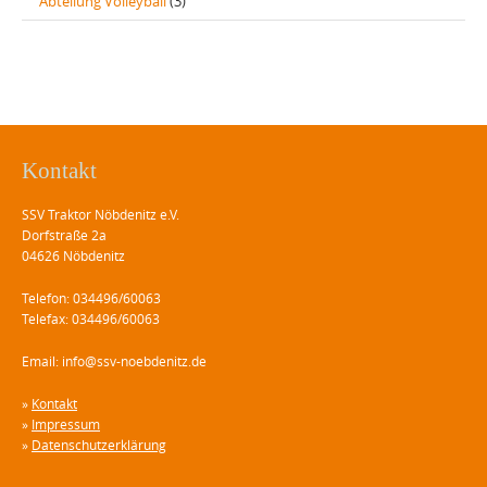
Abteilung Volleyball
(3)
Kontakt
SSV Traktor Nöbdenitz e.V.
Dorfstraße 2a
04626 Nöbdenitz
Telefon: 034496/60063
Telefax: 034496/60063
Email: info@ssv-noebdenitz.de
»
Kontakt
»
Impressum
»
Datenschutzerklärung