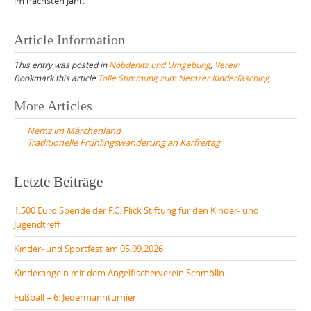
im nächsten Jahr.
Article Information
This entry was posted in
Nöbdenitz und Umgebung
,
Verein
Bookmark this article
Tolle Stimmung zum Nemzer Kinderfasching
Post
More Articles
navigation
Nemz im Märchenland
Traditionelle Frühlingswanderung an Karfreitag
Letzte Beiträge
1.500 Euro Spende der F.C. Flick Stiftung für den Kinder- und
Jugendtreff
Kinder- und Sportfest am 05.09.2026
Kinderangeln mit dem Angelfischerverein Schmölln
Fußball – 6. Jedermannturnier