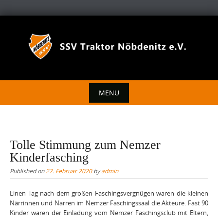
Skip
to
content
MENU
Skip
to
content
Tolle Stimmung zum Nemzer
Kinderfasching
Published on
27. Februar 2020
by
admin
Einen Tag nach dem großen Faschingsvergnügen waren die kleinen
Närrinnen und Narren im Nemzer Faschingssaal die Akteure. Fast 90
Kinder waren der Einladung vom Nemzer Faschingsclub mit Eltern,