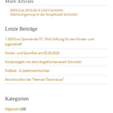
Post
More Articles
navigation
GMS-Cup 2014 der E und F Junioren
Ostthüringencup in der Knopfstadt Schmölln
Letzte Beiträge
1.500 Euro Spende der F.C. Flick Stiftung für den Kinder- und
Jugendtreff
Kinder- und Sportfest am 05.09.2026
Kinderangeln mit dem Angelfischerverein Schmölln
Fußball – 6. Jedermannturnier
Abschlussfest der “Nemzer Tanzmäuse”
Kategorien
Allgemein
(28)