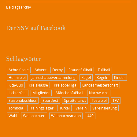
Beitragsarchiv
Der SSV auf Facebook
Schlagwörter
Achtelfinale
Advent
Derby
Frauenfußball
Fußball
Heimspiel
Jahreshauptversammlung
Kegel
Kegeln
Kinder
Kita-Cup
Kreisklasse
Kreisoberliga
Landesmeisterschaft
Lichterfest
Mitglieder
Mädchenfußball
Nachwuchs
Saisonabschluss
Sportfest
Sprotte tanzt
Testspiel
TFV
Tombola
Trainingslager
Türkei
Verein
Vereinsleitung
Wahl
Weihnachten
Weihnachtsmann
Ü40