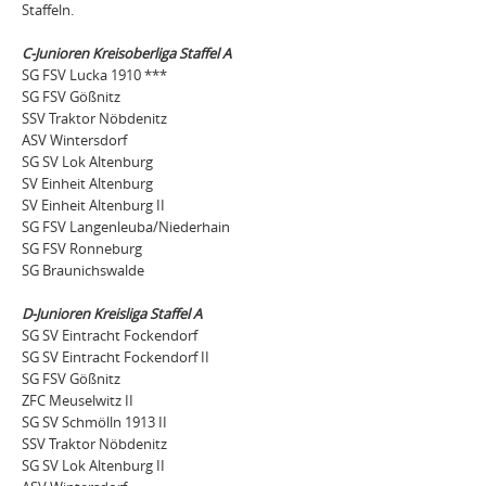
Staffeln.
C-Junioren Kreisoberliga Staffel A
SG FSV Lucka 1910 ***
SG FSV Gößnitz
SSV Traktor Nöbdenitz
ASV Wintersdorf
SG SV Lok Altenburg
SV Einheit Altenburg
SV Einheit Altenburg II
SG FSV Langenleuba/Niederhain
SG FSV Ronneburg
SG Braunichswalde
D-Junioren Kreisliga Staffel A
SG SV Eintracht Fockendorf
SG SV Eintracht Fockendorf II
SG FSV Gößnitz
ZFC Meuselwitz II
SG SV Schmölln 1913 II
SSV Traktor Nöbdenitz
SG SV Lok Altenburg II