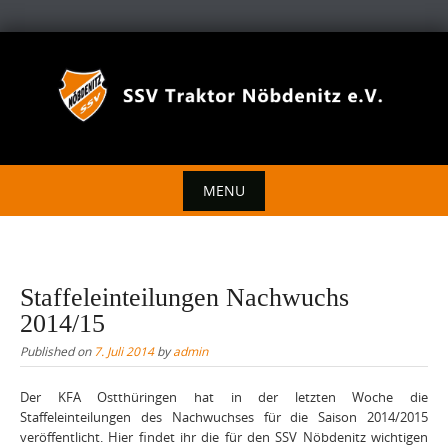
Skip
to
content
MENU
Skip
to
content
Staffeleinteilungen Nachwuchs
2014/15
Published on
7. Juli 2014
by
admin
Der KFA Ostthüringen hat in der letzten Woche die
Staffeleinteilungen des Nachwuchses für die Saison 2014/2015
veröffentlicht. Hier findet ihr die für den SSV Nöbdenitz wichtigen