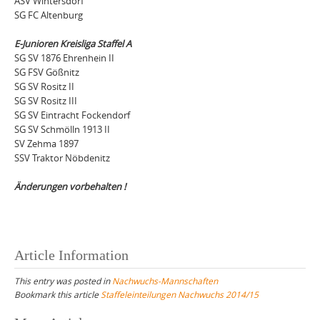
ASV Wintersdorf
SG FC Altenburg
E-Junioren Kreisliga Staffel A
SG SV 1876 Ehrenhein II
SG FSV Gößnitz
SG SV Rositz II
SG SV Rositz III
SG SV Eintracht Fockendorf
SG SV Schmölln 1913 II
SV Zehma 1897
SSV Traktor Nöbdenitz
Änderungen vorbehalten !
Article Information
This entry was posted in
Nachwuchs-Mannschaften
Bookmark this article
Staffeleinteilungen Nachwuchs 2014/15