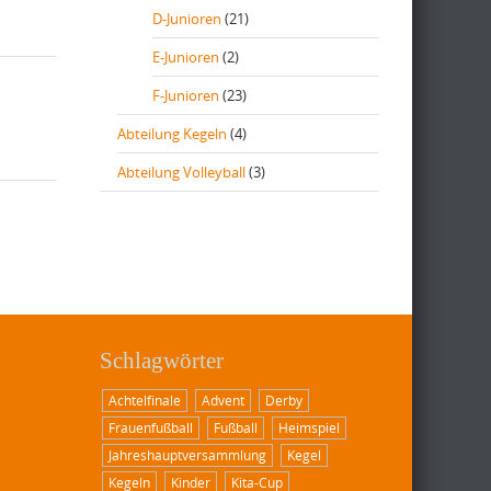
D-Junioren
(21)
E-Junioren
(2)
F-Junioren
(23)
Abteilung Kegeln
(4)
Abteilung Volleyball
(3)
Schlagwörter
Achtelfinale
Advent
Derby
Frauenfußball
Fußball
Heimspiel
Jahreshauptversammlung
Kegel
Kegeln
Kinder
Kita-Cup