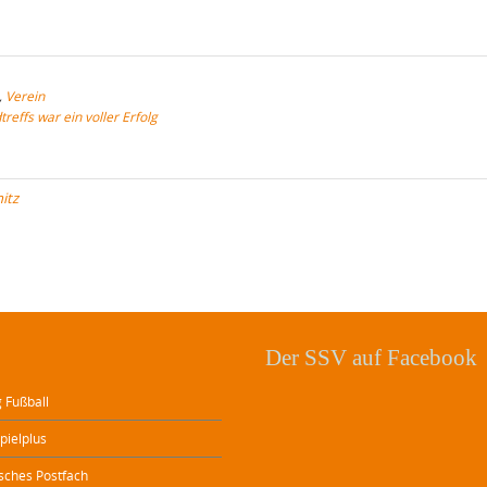
,
Verein
reffs war ein voller Erfolg
itz
Der SSV auf Facebook
 Fußball
pielplus
isches Postfach